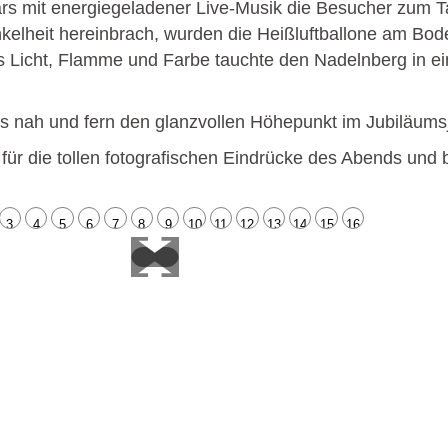
rs mit energiegeladener Live-Musik die Besucher zum Ta
elheit hereinbrach, wurden die Heißluftballone am Bode
aus Licht, Flamme und Farbe tauchte den Nadelnberg in
s nah und fern den glanzvollen Höhepunkt im Jubiläums
 für die tollen fotografischen Eindrücke des Abends und 
3
4
5
6
7
8
9
10
11
12
13
14
15
16