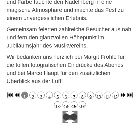
und Farbe tauchte den Nadelnberg in eine
magische Atmosphäre und machte das Fest zu
einem unvergesslichen Erlebnis.
Gemeinsam feierten zahlreiche Besucher aus nah
und fern den glanzvollen Höhepunkt im
Jubiläumsjahr des Musikvereins.
Wir bedanken uns herzlich bei Margit Fröhle für
die tollen fotografischen Eindrücke des Abends
und bei Marco Haupt für den zusätzlichen
Überblick aus der Luft!
1
2
3
4
5
6
7
8
9
10
11
12
13
14
15
16