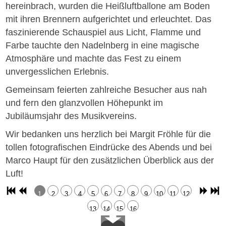
hereinbrach, wurden die Heißluftballone am Boden
mit ihren Brennern aufgerichtet und erleuchtet. Das
faszinierende Schauspiel aus Licht, Flamme und
Farbe tauchte den Nadelnberg in eine magische
Atmosphäre und machte das Fest zu einem
unvergesslichen Erlebnis.
Gemeinsam feierten zahlreiche Besucher aus nah
und fern den glanzvollen Höhepunkt im
Jubiläumsjahr des Musikvereins.
Wir bedanken uns herzlich bei Margit Fröhle für die
tollen fotografischen Eindrücke des Abends und bei
Marco Haupt für den zusätzlichen Überblick aus der
Luft!
1
2
3
4
5
6
7
8
9
10
11
12
13
14
15
16