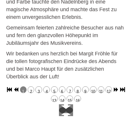
und Farbe tauchte den Nadelnberg in eine
magische Atmosphäre und machte das Fest zu
einem unvergesslichen Erlebnis.
Gemeinsam feierten zahlreiche Besucher aus nah
und fern den glanzvollen Höhepunkt im
Jubiläumsjahr des Musikvereins.
Wir bedanken uns herzlich bei Margit Fröhle für
die tollen fotografischen Eindrücke des Abends
und bei Marco Haupt für den zusätzlichen
Überblick aus der Luft!
1
2
3
4
5
6
7
8
9
10
11
12
13
14
15
16