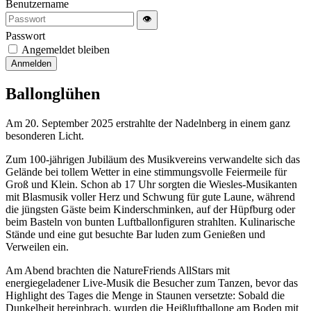
Benutzername
👁
Passwort
Angemeldet bleiben
Anmelden
Ballonglühen
Am 20. September 2025 erstrahlte der Nadelnberg in einem ganz
besonderen Licht.
Zum 100-jährigen Jubiläum des Musikvereins verwandelte sich das
Gelände bei tollem Wetter in eine stimmungsvolle Feiermeile für
Groß und Klein. Schon ab 17 Uhr sorgten die Wiesles-Musikanten
mit Blasmusik voller Herz und Schwung für gute Laune, während
die jüngsten Gäste beim Kinderschminken, auf der Hüpfburg oder
beim Basteln von bunten Luftballonfiguren strahlten. Kulinarische
Stände und eine gut besuchte Bar luden zum Genießen und
Verweilen ein.
Am Abend brachten die NatureFriends AllStars mit
energiegeladener Live-Musik die Besucher zum Tanzen, bevor das
Highlight des Tages die Menge in Staunen versetzte: Sobald die
Dunkelheit hereinbrach, wurden die Heißluftballone am Boden mit